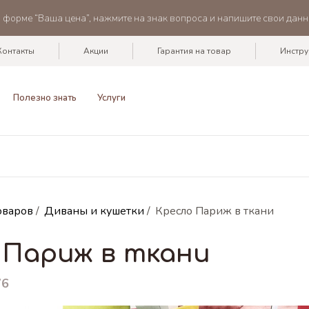
в форме “Ваша цена”, нажмите на знак вопроса и напишите свои данн
Контакты
Акции
Гарантия на товар
Инстру
Полезно знать
Услуги
оваров
/
Диваны и кушетки
/
Кресло Париж в ткани
 Париж в ткани
76