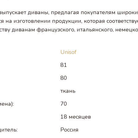
 выпускает диваны, предлагая покупателям широки
я на изготовлении продукции, которая соответству
еству диванам французского, итальянского, немецко
Unisof
81
80
ткань
ена):
70
18 месяцев
итель:
Россия