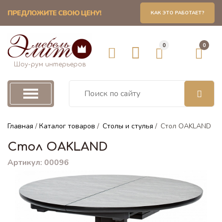
ПРЕДЛОЖИТЕ СВОЮ ЦЕНУ!
КАК ЭТО РАБОТАЕТ?
толы и стулья
Ст
Бар
0
0
ы и Стулья
Столы 
Барные
Шоу-рум интерьеров
ы обеденные
Столы 
Барные
ы кухонные
Главная
/
Каталог товаров
/
Столы и стулья
/
Стол OAKLAND
Столы 
Стол OAKLAND
ы стеклянные
Столы 
Артикул: 00096
ы письменные