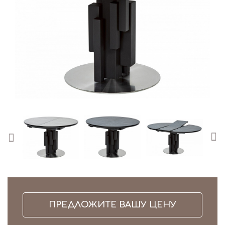
ы дизайнерские
ы журнальные
ы компьютерные
ы туалетные
я металлические
ые стулья и стойки
ПРЕДЛОЖИТЕ ВАШУ ЦЕНУ
я деревянные