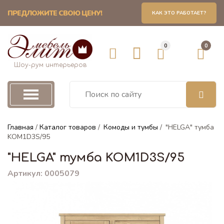
ПРЕДЛОЖИТЕ СВОЮ ЦЕНУ!
КАК ЭТО РАБОТАЕТ?
омоды и тумбы
0
0
ды
Шоу-рум интерьеров
 под ТВ
ы прикроватные
Главная
/
Каталог товаров
/
Комоды и тумбы
/
"HELGA" тумба
KOM1D3S/95
"HELGA" тумба KOM1D3S/95
 для обуви
Артикул: 0005079
 для детской