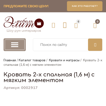
ПРЕДЛОЖИТЕ СВОЮ ЦЕНУ!
КАК ЭТО РАБОТАЕТ?
ровати и матрасы
Ма
0
0
ати двуспальные
Пружин
Шоу-рум интерьеров
ати полуторные
Беспру
ати односпальные
Главная
/
Каталог товаров
/
Кровати и матрасы
/
Кровать 2-х
Детски
спальная (1,6 м) с мягким элементом
Кровать 2-х спальная (1,6 м) с
ания для кроватей
Матрас
мягким элементом
Артикул: 0002917
ати детские
Наматр