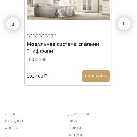
 м) с
Модульная система спальни
Кроват
зами с
"Тиффани"
ТИФФАНИ
ТИФФА
Р
198 400
52 400
РОБНЕЕ
ПОДРОБНЕЕ
ИВНА
ДОМОТЕКА
ДУБОДЕЛ
BRW
АНРЕКС
UNISOF
Е-1
ASTRON