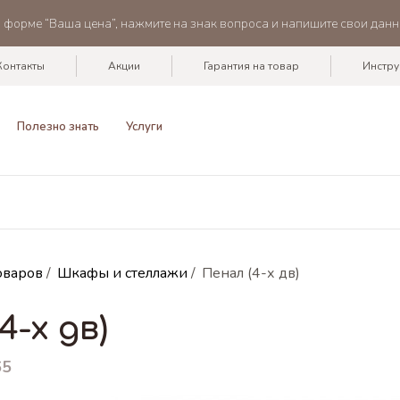
в форме “Ваша цена”, нажмите на знак вопроса и напишите свои данн
Контакты
Акции
Гарантия на товар
Инстру
Полезно знать
Услуги
оваров
/
Шкафы и стеллажи
/
Пенал (4-х дв)
4-х дв)
65