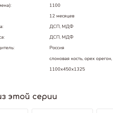
ена):
1100
12 месяцев
а:
ДСП, МДФ
а:
ДСП, МДФ
итель:
Россия
слоновая кость, орех орегон
1100х450х1325
из этой серии