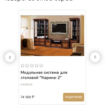
 м, 1
Модульная система для
Витри
столовой "Карина-2"
(левая
КАРИНА
КАРИНА
Р
74 500
37 250
РОБНЕЕ
ПОДРОБНЕЕ