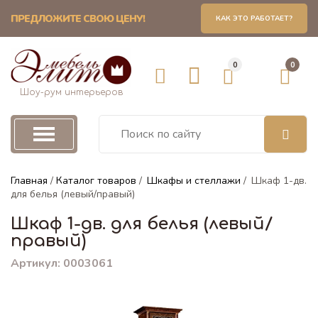
ПРЕДЛОЖИТЕ СВОЮ ЦЕНУ!
КАК ЭТО РАБОТАЕТ?
кафы и стеллажи
0
0
ы-купе
Шоу-рум интерьеров
ы распашные
ы угловые
Главная
/
Каталог товаров
/
Шкафы и стеллажи
/
Шкаф 1-дв.
для белья (левый/правый)
Шкаф 1-дв. для белья (левый/
ы 1-створчатые
правый)
Артикул: 0003061
ины