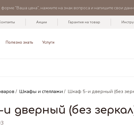
в форме “Ваша цена”, нажмите на знак вопроса и напишите свои данн
Контакты
Акции
Гарантия на товар
Инстру
Полезно знать
Услуги
оваров
/
Шкафы и стеллажи
/
Шкаф 5-и дверный (без зерка
и дверный (без зеркал
93