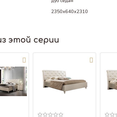
дуб седан
2350х640х2310
из этой серии