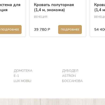
истема для
Кровать полуторная
Кров
еция
(1,4 м, экокожа)
(1,4 
меха
ВЕНЕЦИЯ
ВЕНЕЦ
39 780
Р
54 40
ПОДРОБНЕЕ
ПОДРОБНЕЕ
ДОМОТЕКА
ДУБОДЕЛ
Е-1
ASTRON
LUX MOBILI
БОССАНОВА