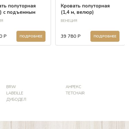
ать полуторная
Кровать полуторная
м) с подъемным
(1,4 м, велюр)
низмом (экокожа)
ИЯ
ВЕНЕЦИЯ
0
Р
39 780
Р
ПОДРОБНЕЕ
ПОДРОБНЕЕ
BRW
АНРЕКС
LABEILLE
TETCHAIR
ДУБОДЕЛ